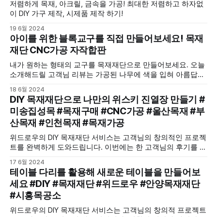
저렴하게 목재, 아크릴, 금속을 가공! 최대한 저렴하고 하자없
이 DIY 가구 제작, 시제품 제작 하기!
19 6월 2024
아이를 위한 블록교구를 직접 만들어보세요! 목재
재단 CNC가공 자작합판
내가 원하는 형태의 교구를 목재재단으로 만들어보세요. 오늘
소개해드릴 고객님 리뷰는 가공된 나무에 색을 입혀 아름답게
꾸미셨습니다.
18 6월 2024
DIY 목재재단으로 나만의 위스키 진열장 만들기 #
미송집성목 #목재구매 #CNC가공 #울산목재 #부
산목재 #인천목재 #목재가공
위드로우의 DIY 목재재단 서비스는 고객님의 창의적인 프로젝
트를 완벽하게 도와드립니다. 이번에는 한 고객님의 후기를 통
해, 미송집성목을 이용해 만든 위스키 진열장을 소개합니다.
17 6월 2024
테이블 다리를 활용해 새로운 테이블을 만들어보
세요 #DIY #목재재단 #위드로우 #안양목재재단
#시흥목공소
위드로우의 DIY 목재재단 서비스는 고객님의 창의적 프로젝트